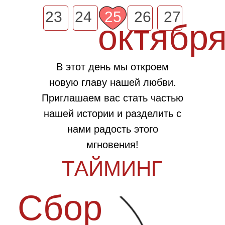
Сбор
23
24
25
26
27
октябр
15:30
гостей
Начало волшебного
В этот день мы откроем
дня - вместе с вами
новую главу нашей любви.
Церемония
Приглашаем вас стать частью
нашей истории и разделить с
16:00
нами радость этого
Вы станете свидетелями
мгновения!
того, как мы скажем друг
другу "Да"
Банкет
17:00