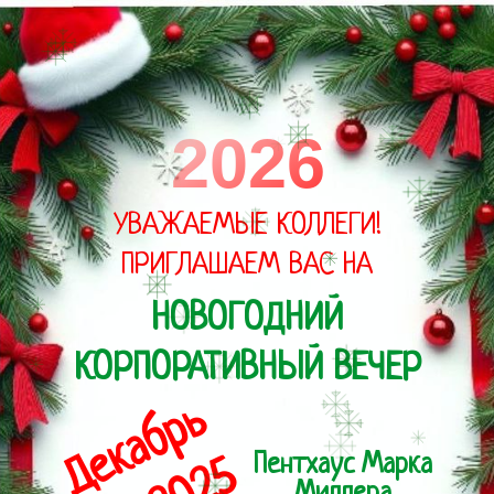
2026
УВАЖАЕМЫЕ КОЛЛЕГИ!
ПРИГЛАШАЕМ ВАС НА
НОВОГОДНИЙ
КОРПОРАТИВНЫЙ ВЕЧЕР
Декабрь
Пентхаус Марка
20, 2025
Миллера
Каскад, проспект
Карла Маркса, 24,
12-14 этаж
Начало:
18:00