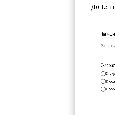
До 15 и
Напиши
Ваше им
Сможет
С уд
К со
Сооб