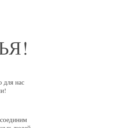
ЬЯ!
 для нас
ии!
 соединим
дных людей.