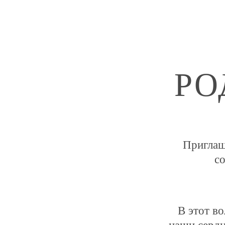
РО
Приглаш
с
В этот в
наши сердц